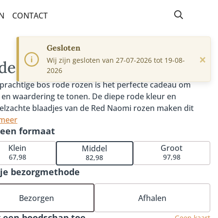
N
CONTACT
Gesloten
×
Wij zijn gesloten van 27-07-2026 tot 19-08-
deauset Blij met jou
2026
prachtige bos rode rozen is het perfecte cadeau om
e en waardering te tonen. De diepe rode kleur en
elzachte blaadjes van de Red Naomi rozen maken dit
t extra speciaal. Met hun grote knop, steel van
 meer
 een formaat
nste 60cm lang en subtiele geur stralen deze rozen pure
ntie uit. Dit boeket wordt geleverd inclusief onze
Klein
Groot
Middel
emaakte bonbons met verfijnde nootachtige smaken en
67,98
97,98
82,98
e kleuren – een heerlijke traktatie waarmee het cadeau
 je bezorgmethode
et is. Kies uit 13 (klein), 17 (middel) of 21 (groot) rode
.
Bezorgen
Afhalen
 een boodschap toe
Geen kaart