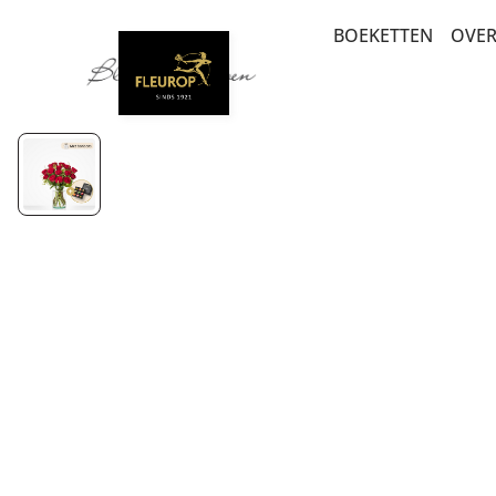
BOEKETTEN
OVER
BEDANKT EN Z
BESTSELLERS
BETERSCHAP EN
PLANTEN
PLUK EN VELDB
ROUW EN COND
ROZEN
LUXE-CADEAUB
MEEST DUURZA
SEIZOENSBOEK