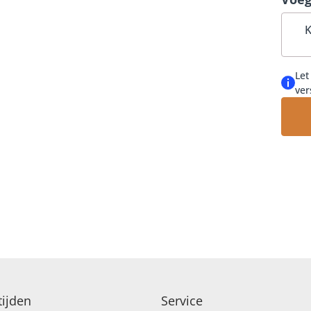
FELICITATIE
K
Let
ver
ijden
Service