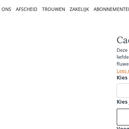
 ONS
AFSCHEID
TROUWEN
ZAKELIJK
ABONNEMENTE
OMAAR
Ca
 STERKTE
Deze 
liefd
fluwe
OEKETTEN
boeke
Lees
Kies
tenmi
OLEANCE
elega
handg
uniek
Kies
OEKETTEN
comple
rozen
ME KEUZE
ETTEN
Voeg